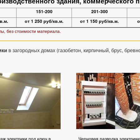
оизводственного здания, коммерческого 
151-200
201-300
в.м.
от 1 250 руб/кв.м.
от 1 150 руб/кв.м.
о
ты, без стоимости материала.
ики
в загородных домах (газобетон, кирпичный, брус, бревно
аж электрики под ключ в
Черновая разводка электрики