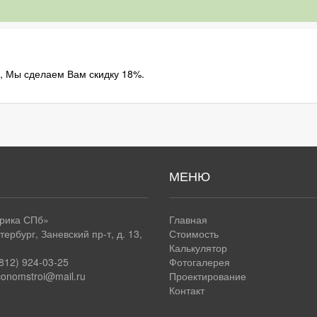
.
й, Мы сделаем Вам скидку 18%.
С
МЕНЮ
трика СПб»
Главная
тербург
,
Заневский пр-т, д. 13,
Стоимость
Калькулятор
(812) 924-03-25
Фотогалерея
conomstroi@mail.ru
Проектирование
Контакт